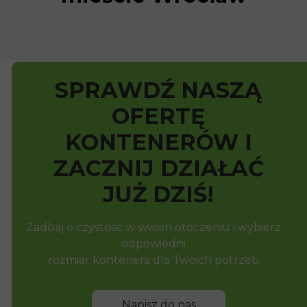
SPRAWDŹ NASZĄ
OFERTĘ
KONTENERÓW I
ZACZNIJ DZIAŁAĆ
JUŻ DZIŚ!
Zadbaj o czystość w swoim otoczeniu i wybierz
odpowiedni
rozmiar kontenera dla Twoich potrzeb
Napisz do nas