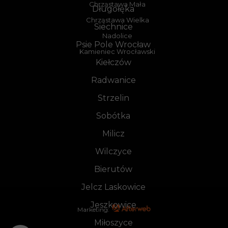
Chrząstawa Mała
Długołęka
Chrząstawa Wielka
Siechnice
Nadolice
Psie Pole Wrocław
Kamieniec Wrocławski
Kiełczów
Radwanice
Strzelin
Sobótka
Milicz
Wilczyce
Bierutów
Jelcz Laskowice
Jeszkowice
Marketing:
Miłoszyce