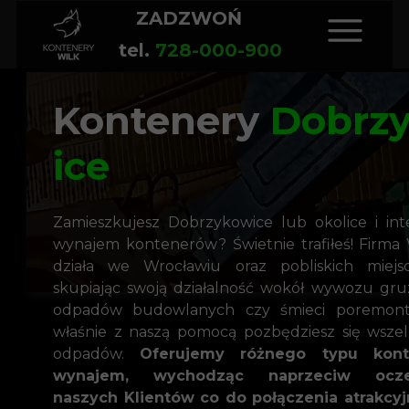
ZADZWOŃ
tel.
728-000-900
Kontenery
Dobrz
ice
Zamieszkujesz Dobrzykowice lub okolice i int
wynajem kontenerów? Świetnie trafiłeś! Firma 
działa we Wrocławiu oraz pobliskich miejsc
skupiając swoją działalność wokół wywozu gru
odpadów budowlanych czy śmieci poremont
właśnie z naszą pomocą pozbędziesz się wsze
odpadów.
Oferujemy różnego typu kon
wynajem, wychodząc naprzeciw ocze
naszych Klientów co do połączenia atrakcyj