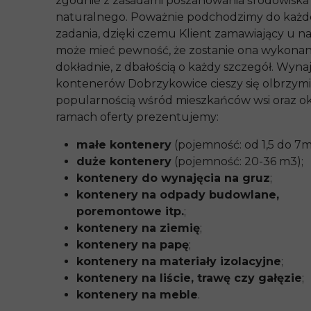
zgodnie z zasadami poszanowania środowiska
naturalnego. Poważnie podchodzimy do każ
zadania, dzięki czemu Klient zamawiający u n
może mieć pewność, że zostanie ona wykona
dokładnie, z dbałością o każdy szczegół. Wyn
kontenerów Dobrzykowice cieszy się olbrzym
popularnością wśród mieszkańców wsi oraz ok
ramach oferty prezentujemy:
małe kontenery
(pojemność: od 1,5 do 7m
duże kontenery
(pojemność: 20-36 m3);
kontenery do wynajęcia na gruz
;
kontenery na odpady budowlane,
poremontowe itp.
;
kontenery na ziemię
;
kontenery na papę
;
kontenery na materiały izolacyjne
;
kontenery na liście, trawę czy gałęzie
;
kontenery na meble
.