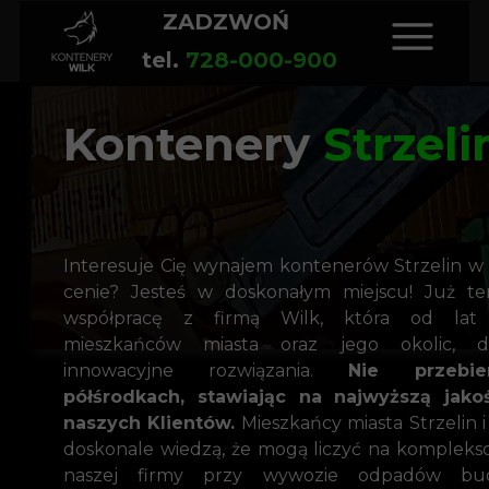
ZADZWOŃ
tel.
728-000-900
Kontenery
Strzeli
Interesuje Cię wynajem kontenerów Strzelin w 
cenie? Jesteś w doskonałym miejscu! Już te
współpracę z firmą Wilk, która od lat 
mieszkańców miasta oraz jego okolic, do
innowacyjne rozwiązania.
Nie przebi
półśrodkach, stawiając na najwyższą jako
naszych Klientów.
Mieszkańcy miasta Strzelin i
doskonale wiedzą, że mogą liczyć na komplek
naszej firmy przy wywozie odpadów bud