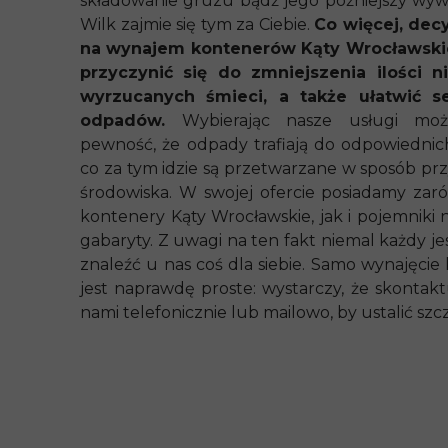
składowanie gruzu bądź jego późniejszy wyw
Wilk zajmie się tym za Ciebie.
Co więcej, dec
na wynajem kontenerów Kąty Wrocławsk
przyczynić się do zmniejszenia ilości ni
wyrzucanych śmieci, a także ułatwić s
odpadów.
Wybierając nasze usługi moż
pewność, że odpady trafiają do odpowiednich
co za tym idzie są przetwarzane w sposób prz
środowiska. W swojej ofercie posiadamy za
kontenery Kąty Wrocławskie, jak i pojemniki 
gabaryty. Z uwagi na ten fakt niemal każdy je
znaleźć u nas coś dla siebie. Samo wynajęcie
jest naprawdę proste: wystarczy, że skontaktu
nami telefonicznie lub mailowo, by ustalić szc