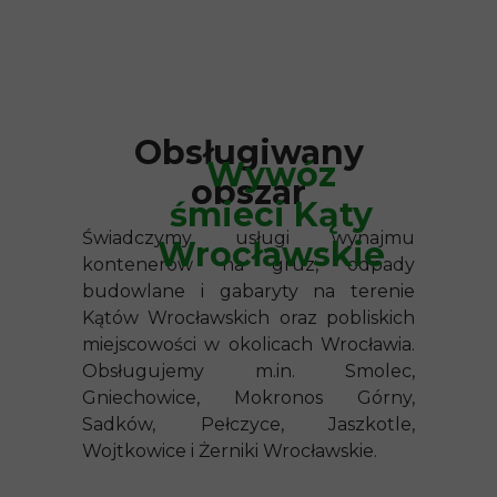
Obsługiwany
Wywóz
obszar
śmieci Kąty
Świadczymy usługi wynajmu
Wrocławskie
kontenerów na gruz, odpady
budowlane i gabaryty na terenie
Kątów Wrocławskich oraz pobliskich
miejscowości w okolicach Wrocławia.
Obsługujemy m.in. Smolec,
Gniechowice, Mokronos Górny,
Sadków, Pełczyce, Jaszkotle,
Wojtkowice i Żerniki Wrocławskie.