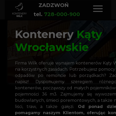
ZADZWOŃ
tel.
728-000-900
Kontenery
Kąty
Wrocławskie
Firma Wilk oferuje wynajem kontenerów Kąty 
na korzystnych zasadach. Potrzebujesz pomoc
odpadów po remoncie lub porządkach? Za
napisz! Dysponujemy szeregiem różneg
kontenerów, począwszy od małych pojemników 
pojemności 36 m3. Zajmujemy się wywoze
budowlanych, śmieci poremontowych, a także m
liści, traw, a także gałęzi.
Od ponad dzies
pomagamy naszym Klientom, oferując kon