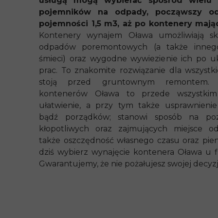
usługą mogą wybierać spośród wielu 
pojemników na odpady, począwszy o
pojemności 1,5 m3, aż po kontenery mają
Kontenery wynajem Oława umożliwiają sk
odpadów poremontowych (a także inneg
śmieci) oraz wygodne wywiezienie ich po 
prac. To znakomite rozwiązanie dla wszystki
stoją przed gruntownym remontem.
kontenerów Oława to przede wszystkim
ułatwienie, a przy tym także usprawnieni
bądź porządków; stanowi sposób na poz
kłopotliwych oraz zajmujących miejsce o
także oszczędność własnego czasu oraz pien
dziś wybierz wynajęcie kontenera Oława u f
Gwarantujemy, że nie pożałujesz swojej decyzji