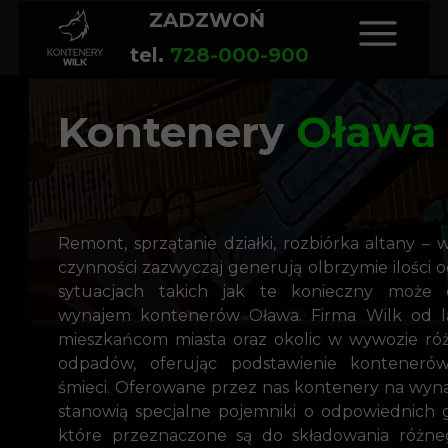
ZADZWOŃ
tel.
728-000-900
Kontenery
Oława
Remont, sprzątanie działki, rozbiórka altany – w
czynności zazwyczaj generują olbrzymie ilości
sytuacjach takich jak te konieczny może 
wynajem kontenerów Oława. Firma Wilk od 
mieszkańcom miasta oraz okolic w wywozie ró
odpadów, oferując podstawienie kontener
śmieci. Oferowane przez nas kontenery na wy
stanowią specjalne pojemniki o odpowiednich 
które przeznaczone są do składowania różne